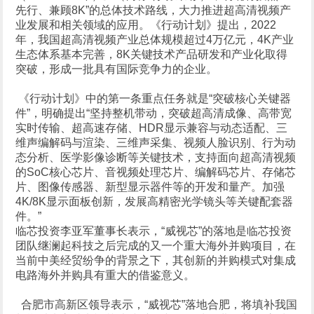
先行、兼顾8K”的总体技术路线，大力推进超高清视频产
业发展和相关领域的应用。《行动计划》提出，2022
年，我国超高清视频产业总体规模超过4万亿元，4K产业
生态体系基本完善，8K关键技术产品研发和产业化取得
突破，形成一批具有国际竞争力的企业。
《行动计划》中的第一条重点任务就是“突破核心关键器
件”，明确提出“坚持整机带动，突破超高清成像、高带宽
实时传输、超高速存储、HDR显示兼容与动态适配、三
维声编解码与渲染、三维声采集、视频人脸识别、行为动
态分析、医学影像诊断等关键技术，支持面向超高清视频
的SoC核心芯片、音视频处理芯片、编解码芯片、存储芯
片、图像传感器、新型显示器件等的开发和量产。加强
4K/8K显示面板创新，发展高精密光学镜头等关键配套器
件。”
临芯投资李亚军董事长表示，“威视芯”的落地是临芯投资
团队继澜起科技之后完成的又一个重大海外并购项目，在
当前中美经贸纷争的背景之下，其创新的并购模式对集成
电路海外并购具有重大的借鉴意义。
合肥市高新区领导表示，“威视芯”落地合肥，将填补我国